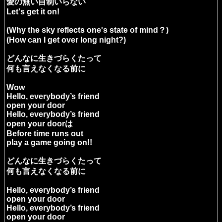
愛の無い自制いらない
Let's get it on!
(Why the sky reflects one's state of mind？)
(How can I get over long night?)
どんなに生きづらくたって
何も言えなくなる前に
Wow
Hello, everybody’s friend
open your door
Hello, everybody’s friend
open your doorは
Before time runs out
play a game going on!!
どんなに生きづらくたって
何も言えなくなる前に
Hello, everybody’s friend
open your door
Hello, everybody’s friend
open your door