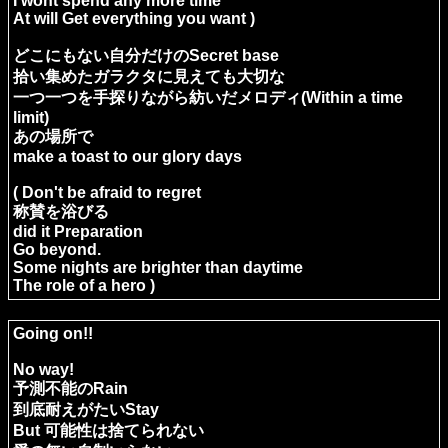
I wont spend any more time
At will Get everything you want )
どこにもない自分だけのSecret base
拾い集めたガラクタに見えても大切な
一つ一つを手探りながら紡いだメロディ(Within a time
limit)
あの場所で
make a toast to our glory days
( Don't be afraid to regret
称賛を浴びる
did it Preparation
Go beyond.
Some nights are brighter than daytime
The role of a hero )
Going on!!
No way!
予測不能のRain
到底耐えがたいStay
But 可能性は捨てられない