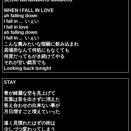
WHEN I FALL IN LOVE
ah falling down
I fall in ... いぇい
I fall in love
ah falling down
I fall in ... いぇい
こんな糞みたいな喧騒に飲み込まれ
居場所なんて何処にもなくても
何度だってもがき続けてやる
それが甘い戯言でも
Looking back tonight
STAY
青が綺麗な空を見上げて
言葉は音を出さずに消えた
答え合わせの出来ない事が
月日増すごと増えていった
遠く見慣れたはずの街は
少しづつ変わってしまう