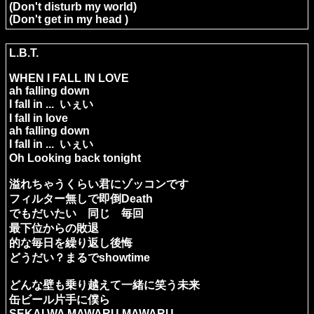
(Don't disturb my world)
(Don't get in my head )
L.B.T.
WHEN I FALL IN LOVE
ah falling down
I fall in ... いぇい
I fall in love
ah falling down
I fall in ... いぇい
Oh Looking back tonight
溢れちゃうくらい君にゾッコンです
フィルター無しで即倒Death
でもだいたい 同じ 毎回
最下位からの敗退
的な毎日を繰り返し後悔
どうだい？まるでshowtime
どんな壁も乗り越えて一緒に笑う未来
缶ビール片手に僕ら
SEKAI WA MAWARU MAWARU