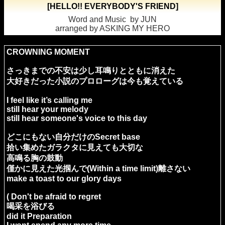
[HELLO!! EVERYBODY'S FRIEND]
Word and Music by JUN
arranged by ASKING MY HERO
CROWNING MOMENT
さっきまでの不安は少し耳鳴りとともに消えた
大好きだった小説のプロローグは今も覚えている
I feel like it’s calling me
still hear your melody
still hear someone's voice to this day
どこにもない自分だけのSecret base
拾い集めたガラクタに見えても大切な
高鳴る胸の鼓動
僅かに見えた光掴んで(Within a time limit)離さない
make a toast to our glory days
( Don't be afraid to regret
喝采を浴びる
did it Preparation