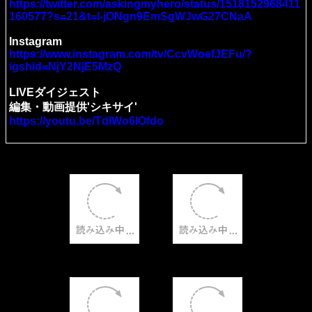
https://twitter.com/askingmyhero/status/1518152968411
160577?s=21&t=I-jONgn9EmSgWJwG27CNaA
Instagram
https://www.instagram.com/tv/CcvWoefJEFu/?
igshid=NjY2NjE5MzQ
LIVEダイジェスト
編集・動画提供'シキサイ'
https://youtu.be/TdIWo6IOfdo