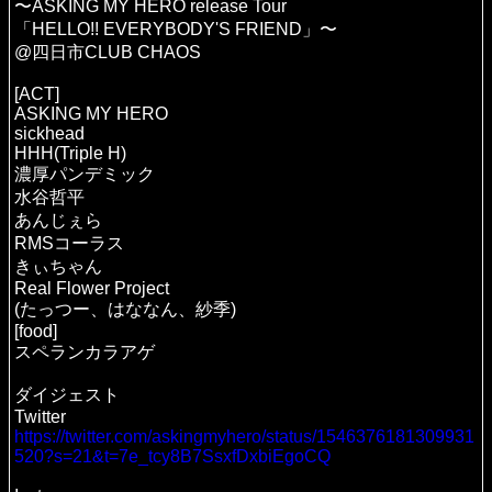
〜ASKING MY HERO release Tour
「HELLO!! EVERYBODY'S FRIEND」〜
@四日市CLUB CHAOS
[ACT]
ASKING MY HERO
sickhead
HHH(Triple H)
濃厚パンデミック
水谷哲平
あんじぇら
RMSコーラス
きぃちゃん
Real Flower Project
(たっつー、はななん、紗季)
[food]
スペランカラアゲ
ダイジェスト
Twitter
https://twitter.com/askingmyhero/status/1546376181309931
520?s=21&t=7e_tcy8B7SsxfDxbiEgoCQ