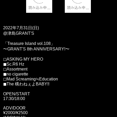
2022年7月31日(日)
@津島GRANT'S
「Treasure Island vol.108」
〜GRANT'S 8th ANNIVERSARY!〜
◻︎ASKING MY HERO
◼︎Sc.R6 Hz
◻︎Assortment
◼︎no cigarette
◻︎Mad Screaming≒Education
◼︎The 構わねぇよBABY!!
OPEN/START
17:30/18:00
ADV/DOOR
¥2000/¥2500