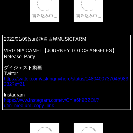
2022/01/09(sun)@名古屋MUSICFARM
VIRGINIA CAMEL【JOURNEY TO LOS ANGELES】
Release Party
ダイジェスト動画
Twitter
https://twitter.com/askingmyhero/status/1480400737045983
232?s=21
Instagram
https://www.instagram.com/tv/CYia6h9BZOI/?
utm_medium=copy_link