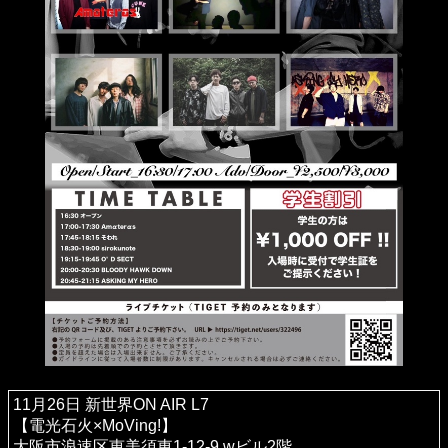
11月26日 新世界ON AIR L7
【電光石火×MoVing!】
大阪市浪速区恵美須東1-12-9 wビル2階