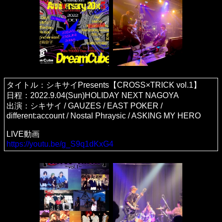
タイトル：シキサイPresents【CROSS×TRICK vol.1】
日程：2022.9.04(Sun)HOLIDAY NEXT NAGOYA
出演：シキサイ / GAUZES / EAST POKER /
different:account / Nostal Phraysic / ASKING MY HERO
LIVE動画
https://youtu.be/g_S9q1dKxG4