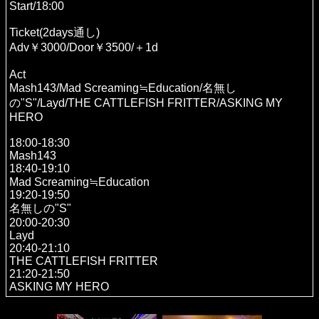
Start/18:00
Ticket(2days通し)
Adv￥3000/Door￥3500/＋1d
Act
Mash143/Mad Screaming≒Education/名無し
の"S"/Layd/THE CATTLEFISH FRITTER/ASKING MY
HERO
18:00-18:30
Mash143
18:40-19:10
Mad Screaming≒Education
19:20-19:50
名無しの"S"
20:00-20:30
Layd
20:40-21:10
THE CATTLEFISH FRITTER
21:20-21:50
ASKING MY HERO