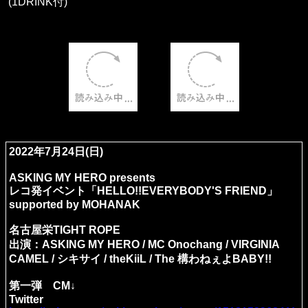
(1DRINK付)
2022年7月24日(日)
ASKING MY HERO presents
レコ発イベント「HELLO!!EVERYBODY'S FRIEND」
supported by MOHANAK
名古屋栄TIGHT ROPE
出演：ASKING MY HERO / MC Onochang / VIRGINIA
CAMEL / シキサイ / theKiiL / The 構わねぇよBABY!!
第一弾 CM↓
Twitter