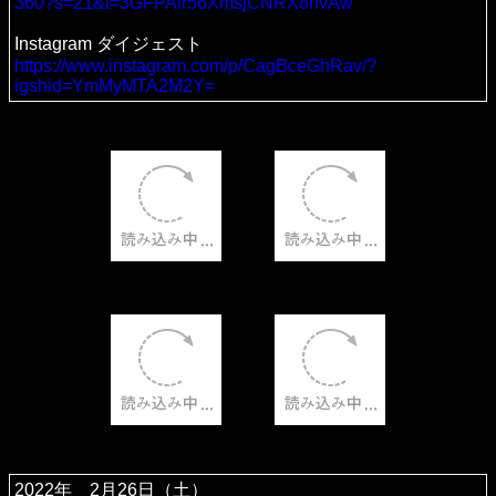
360?s=21&t=3GFPAlr56XmsjCNRX8nvAw
Instagram ダイジェスト
https://www.instagram.com/p/CagBceGhRav/?
igshid=YmMyMTA2M2Y=
2022年 2月26日（土）