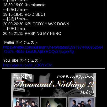
18:30-19:00 ③sirokunote
---転換15min---
19:15-19:45 ④O’D SECT
---転換15min---
20:00-20:30 ⑤BLOODY HAWK DOWN
---転換15min---
20:45-21:15 ⑥ASKING MY HERO
Twitter ダイジェスト
https://twitter.com/askingmyhero/status/1597974466952564
736?s=46&t=LeaULAjBkMCQyz7jugxk4g
YouTube ダイジェスト
https://youtu.be/je_z3GYxCto