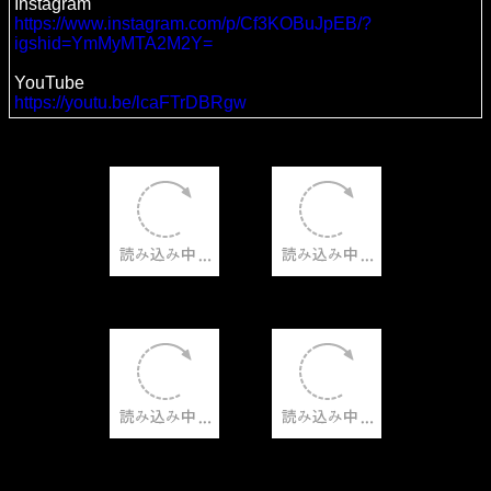
Instagram
https://www.instagram.com/p/Cf3KOBuJpEB/?
igshid=YmMyMTA2M2Y=
YouTube
https://youtu.be/lcaFTrDBRgw